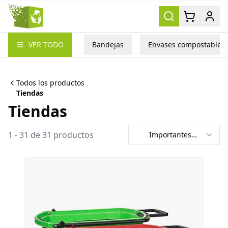
Packea
VER TODO
Bandejas
Envases compostables
Todos los productos
Tiendas
Tiendas
1
-
31
de
31
productos
Importantes
primero