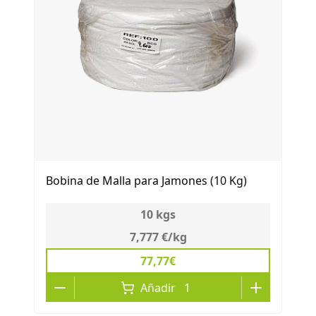
Bobina de Malla para Jamones (10 Kg)
10
kgs
7,777 €
/
kg
77,77€
Añadir
1