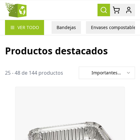
Packea
VER TODO
Bandejas
Envases compostables
Productos destacados
25
-
48
de
144
productos
Importantes
primero