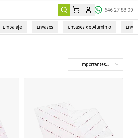
646 27 88 09
Embalaje
Envases
Envases de Aluminio
Envas
Importantes
primero