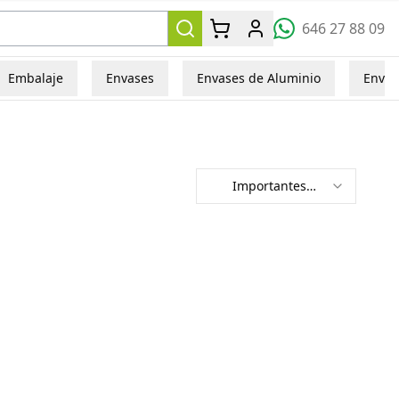
646 27 88 09
Embalaje
Envases
Envases de Aluminio
Envas
Importantes
primero