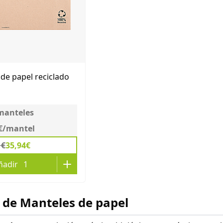
 de papel reciclado
manteles
€
/
mantel
1€
35,94€
ñadir
1
 de Manteles de papel