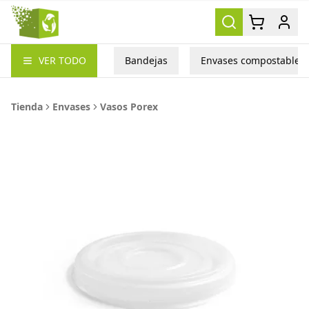
Packea
VER TODO
Bandejas
Envases compostables
Tienda
Envases
Vasos Porex