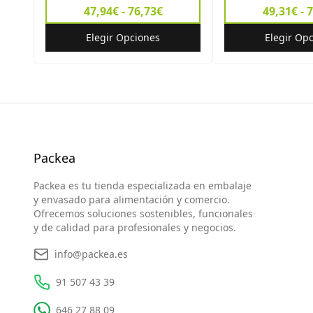
47,94€ - 76,73€
49,31€ - 
Elegir Opciones
Elegir Op
Packea
Packea es tu tienda especializada en embalaje
y envasado para alimentación y comercio.
Ofrecemos soluciones sostenibles, funcionales
y de calidad para profesionales y negocios.
info@packea.es
91 507 43 39
646 27 88 09