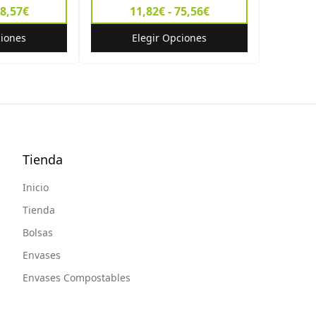
78,57€
11,82€ - 75,56€
ciones
Elegir Opciones
Tienda
Inicio
Tienda
Bolsas
Envases
Envases Compostables