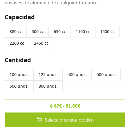
envases de aluminio de cualquier tamaño.
Capacidad
380 cc
500 cc
650 cc
1100 cc
1500 cc
2200 cc
2450 cc
Cantidad
100 unds.
125 unds.
400 unds.
500 unds.
600 unds.
800 unds.
4,67€ - 81,80€
Seleccione una opción