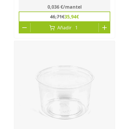
0,036 €
/
mantel
46,71€
35,94€
Añadir
1