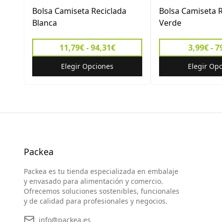
Bolsa Camiseta Reciclada
Bolsa Camiseta R
Blanca
Verde
11,79€ - 94,31€
3,99€ - 7
Elegir Opciones
Elegir Op
Packea
Packea es tu tienda especializada en embalaje
y envasado para alimentación y comercio.
Ofrecemos soluciones sostenibles, funcionales
y de calidad para profesionales y negocios.
info@packea.es