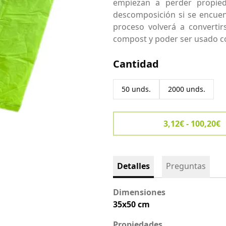
empiezan a perder propied
descomposición si se encuen
proceso volverá a converti
compost y poder ser usado co
Cantidad
50 unds.
2000 unds.
3,12€ - 100,20€
Detalles
Preguntas
Dimensiones
35x50 cm
Propiedades